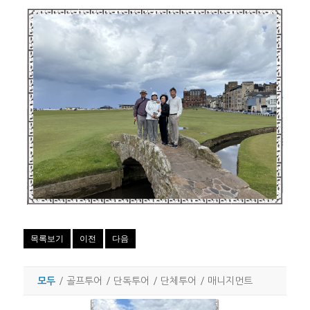
목록보기
이전
다음
모두
/
골프투어
/
단독투어
/
단체투어
/
매니지먼트