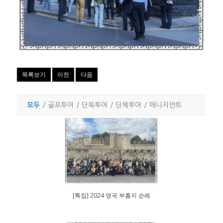
목록보기
이전
다음
모두
/
골프투어
/
단독투어
/
단체투어
/
매니지먼트
[특집] 2024 영국 부흥지 순례