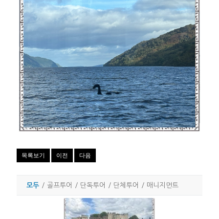
목록보기
이전
다음
모두
/
골프투어
/
단독투어
/
단체투어
/
매니지먼트