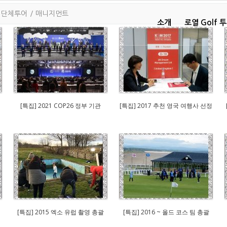
/
단체투어
/
매니지먼트
소개
로열 Golf 
[특집] 2021 COP26 정부 기관
[특집] 2017 추천 영국 여행사 선정
[특집] 2015 엑소 유럽 촬영 총괄
[특집] 2016 ~ 올드 코스 팀 총괄