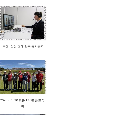
[특집] 삼성 현대 단독 동시통역
2026.7.6~20 맞춤 180홀 골프 투
어